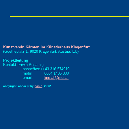
Kunstverein Kärnten im Künstlerhaus Klagenfurt
(Goetheplatz 1, 9020 Klagenfurt, Austria, EU)
Projektleitung
Kontakt: Erwin Posarnig
phone/fax:++43 316 574919
mobil 0664 1405 300
email:
line.at@mur.at
copyright: concept by
pos.e
, 2002